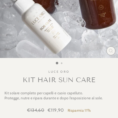
CH
LUCE ORO
KIT HAIR SUN CARE
Kit solare completo per capelli e cuoio capelluto.
Protegge, nutre e ripara durante e dopo l’esposizione al sole.
Prezzo
€134,60
Prezzo
€119,90
Risparmia 11%
in