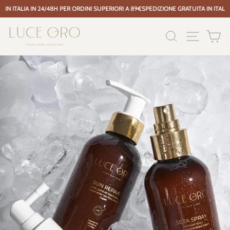
N ITALIA IN 24/48H PER ORDINI SUPERIORI A 89€
SPEDIZIONE GRATUITA IN ITALIA 
Vai
al
CERCA
NAVIGAZ
CA
contenuto