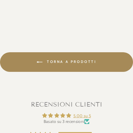
Prezzo
€134,60
Prezzo
€119,90
Risparmia 11%
in
sconto
TORNA A PRODOTTI
RECENSIONI CLIENTI
5.00 su 5
Basato su 3 recensioni