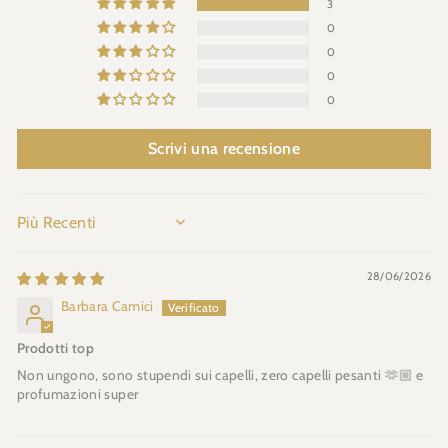
3
0
0
0
0
Scrivi una recensione
SORT BY
28/06/2026
Barbara Camici
Prodotti top
Non ungono, sono stupendi sui capelli, zero capelli pesanti 🫶🏼 e
profumazioni super