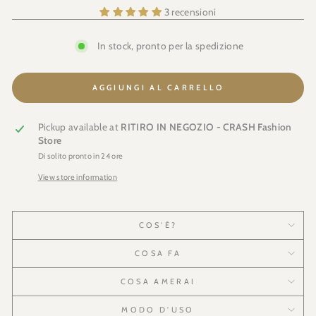
sconto
3 recensioni
In stock, pronto per la spedizione
AGGIUNGI AL CARRELLO
Pickup available at
RITIRO IN NEGOZIO - CRASH Fashion
Store
Di solito pronto in 24 ore
View store information
COS'È?
COSA FA
COSA AMERAI
MODO D'USO