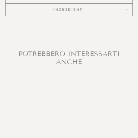
INGREDIENTI
POTREBBERO INTERESSARTI
ANCHE
In Sconto
KIT HAIR SUN
CARE
LUCE ORO