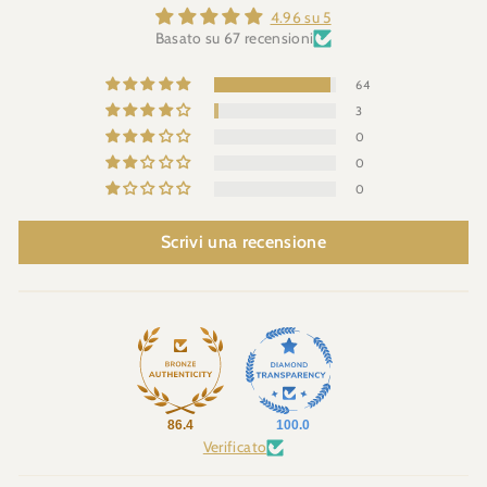
4.96 su 5
Basato su 67 recensioni
64
3
0
0
0
Scrivi una recensione
86.4
100.0
Verificato