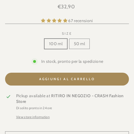
Prezzo
Prezzo
€32,90
in
sconto
67 recensioni
SIZE
100 ml
50 ml
In stock, pronto per la spedizione
AGGIUNGI AL CARRELLO
Pickup available at
RITIRO IN NEGOZIO - CRASH Fashion
Store
Di solito pronto in 24 ore
View store information